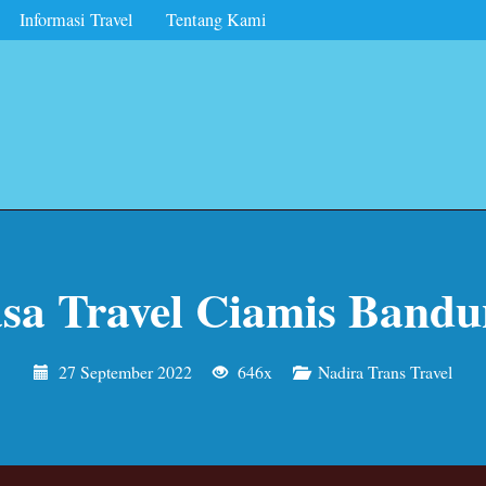
Informasi Travel
Tentang Kami
sa Travel Ciamis Band
27 September 2022
646x
Nadira Trans Travel