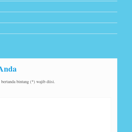
 Anda
ertanda bintang (*) wajib diisi.