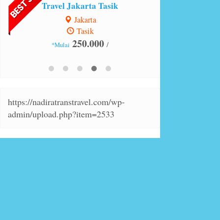
Travel Bandung Jakarta
Bandung
Jakarta
250.000
/
*Mulai
https://nadiratranstravel.com/wp-
admin/upload.php?item=2533