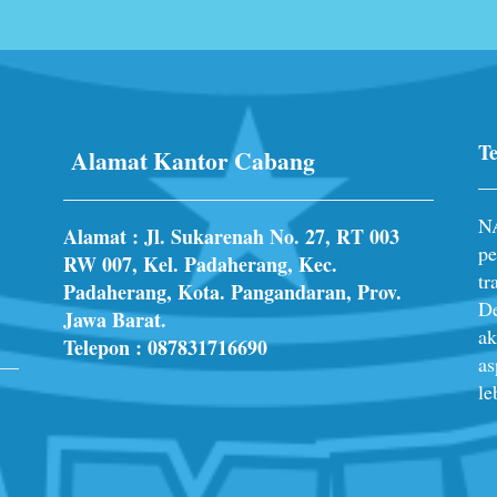
Te
Alamat Kantor Cabang
N
Alamat : Jl. Sukarenah No. 27, RT 003
pe
RW 007, Kel. Padaherang, Kec.
tr
Padaherang, Kota. Pangandaran, Prov.
De
Jawa Barat.
ak
Telepon :
087831716690
as
le