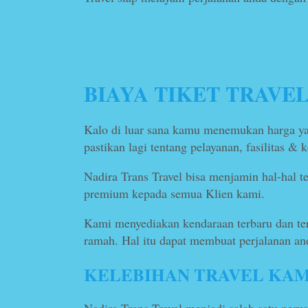
Travel Bandung Tasik
Travel B
Soe
Bandung
Tasik
150.000
Bandar
/
*Mulai
*Mulai
BIAYA TIKET TRAVE
Kalo di luar sana kamu menemukan harga yan
pastikan lagi tentang pelayanan, fasilitas &
Nadira Trans Travel bisa menjamin hal-hal t
premium kepada semua Klien kami.
Kami menyediakan kendaraan terbaru dan ter
ramah. Hal itu dapat membuat perjalanan 
KELEBIHAN TRAVEL KAM