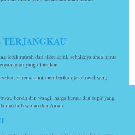
andung Bandara
Travel Jakarta Tasik
karno ...
Jakarta
Bandung
Tasik
a Soekarno Hatta
250.000
/
*Mulai
250.000
/
L TERJANGKAU
g lebih murah dari tiket kami, sebaiknya anda harus
 kenyamanan yang diberikan.
ersebut, karena kami memberikan jasa travel yang
awat, bersih dan wangi, harga hemat dan sopir yang
anda makin Nyaman dan Aman.
I