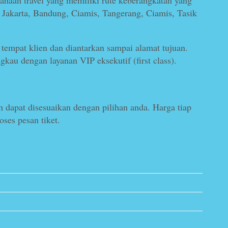
sahaan travel yang memiliki rute keberangkatan yang
el Jakarta, Bandung, Ciamis, Tangerang, Ciamis, Tasik
tempat klien dan diantarkan sampai alamat tujuan.
kau dengan layanan VIP eksekutif (first class).
n dapat disesuaikan dengan pilihan anda. Harga tiap
ses pesan tiket.