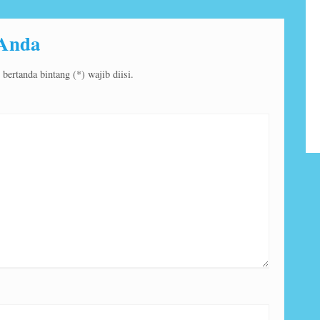
350.000
/
*Mulai
 Anda
ertanda bintang (*) wajib diisi.