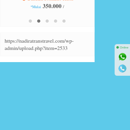
280.000
/
*Mulai
*Mulai
https://nadiratranstravel.com/wp-
admin/upload.php?item=2533
⚫ Online