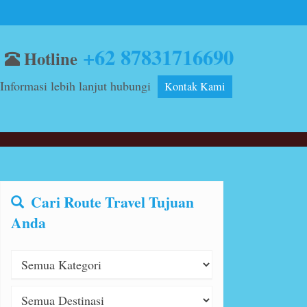
+62 87831716690
Hotline
Informasi lebih lanjut hubungi
Kontak Kami
Cari Route Travel Tujuan
Anda