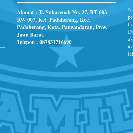
N
Alamat : Jl. Sukarenah No. 27, RT 003
pe
RW 007, Kel. Padaherang, Kec.
tr
Padaherang, Kota. Pangandaran, Prov.
De
Jawa Barat.
ak
Telepon :
087831716690
as
le