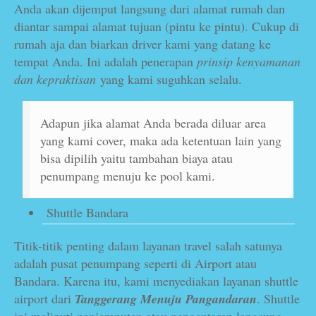
Anda akan dijemput langsung dari alamat rumah dan
diantar sampai alamat tujuan (pintu ke pintu). Cukup di
rumah aja dan biarkan driver kami yang datang ke
tempat Anda. Ini adalah penerapan
prinsip kenyamanan
dan kepraktisan
yang kami suguhkan selalu.
Adapun jika alamat Anda berada diluar area
yang kami cover, maka ada ketentuan lain yang
bisa dipilih yaitu tambahan biaya atau
penumpang menuju ke pool kami.
Shuttle Bandara
Titik-titik penting dalam layanan travel salah satunya
adalah pusat penumpang seperti di Airport atau
Bandara. Karena itu, kami menyediakan layanan shuttle
airport dari
Tanggerang
Menuju Pangandaran
. Shuttle
ini meliputi penjemputan atau pengantaran langsung