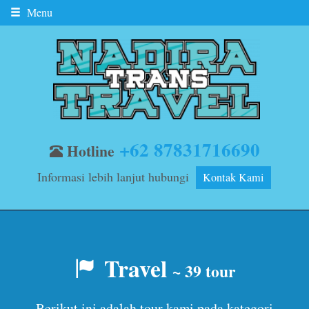
Menu
+62 87831716690
Hotline
Informasi lebih lanjut hubungi
Kontak Kami
Travel
~ 39 tour
Berikut ini adalah tour kami pada kategori