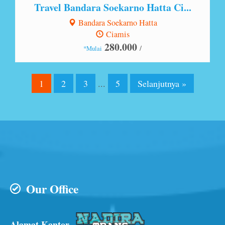
Travel Bandara Soekarno Hatta Ci...
Bandara Soekarno Hatta
Ciamis
280.000
/
*Mulai
1
2
3
...
5
Selanjutnya »
Our Office
Alamat Kantor