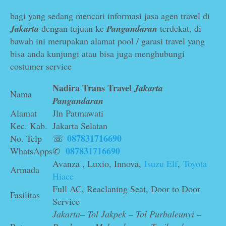
bagi yang sedang mencari informasi jasa agen travel di
Jakarta
dengan tujuan ke
Pangandaran
terdekat, di
bawah ini merupakan alamat pool / garasi travel yang
bisa anda kunjungi atau bisa juga menghubungi
costumer service
Nadira Trans Travel
Jakarta
Nama
Pangandaran
Alamat
Jln Patmawati
Kec. Kab.
Jakarta Selatan
087831716690
No. Telp
☏
087831716690
WhatsApps
✆
Avanza , Luxio, Innova,
Isuzu Elf
,
Toyota
Armada
Hiace
Full AC, Reaclaning Seat, Door to Door
Fasilitas
Service
Jakarta– Tol Jakpek – Tol Purbaleunyi –