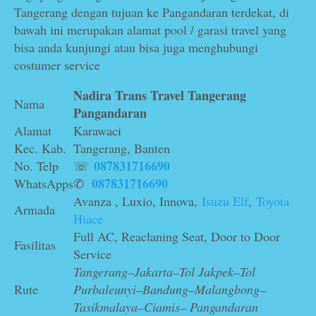
Tangerang dengan tujuan ke Pangandaran terdekat, di
bawah ini merupakan alamat pool / garasi travel yang
bisa anda kunjungi atau bisa juga menghubungi
costumer service
Nadira Trans Travel
Tangerang
Nama
Pangandaran
Alamat
Karawaci
Kec. Kab.
Tangerang, Banten
087831716690
No. Telp
☏
087831716690
WhatsApps
✆
Avanza , Luxio, Innova,
Isuzu Elf
,
Toyota
Armada
Hiace
Full AC, Reaclaning Seat, Door to Door
Fasilitas
Service
Tangerang–Jakarta–Tol Jakpek–Tol
Rute
Purbaleunyi–Bandung–Malangbong–
Tasikmalaya–Ciamis– Pangandaran