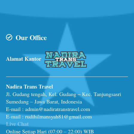
Our Office
Alamat Kantor
Nadira Trans Travel
Jl. Gudang tengah, Kel. Gudang – Kec. Tanjungsasri
Sumedang – Jawa Barat, Indonesia
E-mail : admin@nadiratranstravel.com
E-mail : rudihilmansyah81@gmail.com
Live Chat
Online Setiap Hari (07:00 – 22:00) WIB