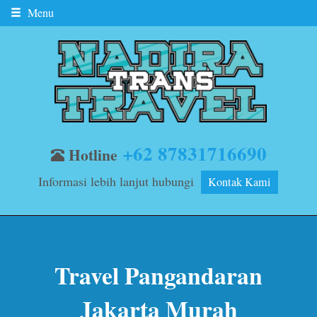
Menu
+62 87831716690
Hotline
Informasi lebih lanjut hubungi
Kontak Kami
Travel Pangandaran
Jakarta Murah